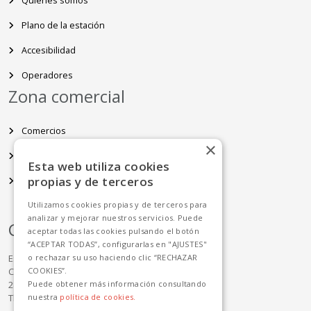
Quiénes somos
Plano de la estación
Accesibilidad
Operadores
Zona comercial
Comercios
×
Restauración
Esta web utiliza cookies
propias y de terceros
Espacios disponibles
Utilizamos cookies propias y de terceros para
analizar y mejorar nuestros servicios. Puede
Contacto
aceptar todas las cookies pulsando el botón
“ACEPTAR TODAS”, configurarlas en "AJUSTES"
Estación Sur de Autobuses de Madrid
o rechazar su uso haciendo clic “RECHAZAR
C/ Méndez Álvaro 83
COOKIES”.
28045 Madrid
Puede obtener más información consultando
Tlf: +34 91 468 42 00
nuestra
política de cookies.