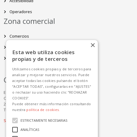
Accesibilidad
Operadores
Zona comercial
Comercios
×
Restauración
Esta web utiliza cookies
propias y de terceros
Espacios disponibles
Utilizamos cookies propias y de terceros para
analizar y mejorar nuestros servicios. Puede
Contacto
aceptar todas las cookies pulsando el botón
“ACEPTAR TODAS”, configurarlas en "AJUSTES"
Estación Sur de Autobuses de Madrid
o rechazar su uso haciendo clic “RECHAZAR
C/ Méndez Álvaro 83
COOKIES”.
28045 Madrid
Puede obtener más información consultando
Tlf: +34 91 468 42 00
nuestra
política de cookies.
Sugerencias y reclamaciones
ESTRICTAMENTE NECESARIAS
ANALÍTICAS