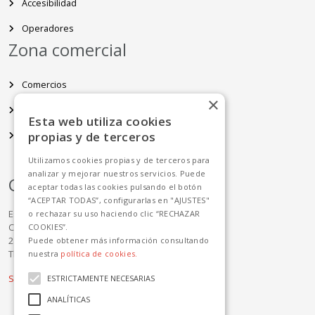
Accesibilidad
Operadores
Zona comercial
Comercios
×
Restauración
Esta web utiliza cookies
propias y de terceros
Espacios disponibles
Utilizamos cookies propias y de terceros para
analizar y mejorar nuestros servicios. Puede
Contacto
aceptar todas las cookies pulsando el botón
“ACEPTAR TODAS”, configurarlas en "AJUSTES"
Estación Sur de Autobuses de Madrid
o rechazar su uso haciendo clic “RECHAZAR
C/ Méndez Álvaro 83
COOKIES”.
28045 Madrid
Puede obtener más información consultando
Tlf: +34 91 468 42 00
nuestra
política de cookies.
Sugerencias y reclamaciones
ESTRICTAMENTE NECESARIAS
ANALÍTICAS