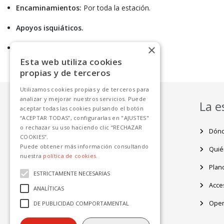
Encaminamientos:
Por toda la estación.
Apoyos isquiáticos.
×
Servicio de asistencia
(a demanda).
Esta web utiliza cookies
propias y de terceros
Utilizamos cookies propias y de terceros para
analizar y mejorar nuestros servicios. Puede
Servicios
La e
aceptar todas las cookies pulsando el botón
“ACEPTAR TODAS”, configurarlas en "AJUSTES"
o rechazar su uso haciendo clic “RECHAZAR
Servicios al usuario
Dónd
COOKIES”.
Puede obtener más información consultando
Servicios al operador
Quié
nuestra
política de cookies.
Plano
ESTRICTAMENTE NECESARIAS
Acces
ANALÍTICAS
Oper
DE PUBLICIDAD COMPORTAMENTAL