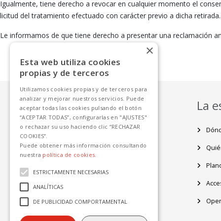
Igualmente, tiene derecho a revocar en cualquier momento el consent
licitud del tratamiento efectuado con carácter previo a dicha retirada.
Le informamos de que tiene derecho a presentar una reclamación an
×
Esta web utiliza cookies
propias y de terceros
Utilizamos cookies propias y de terceros para
analizar y mejorar nuestros servicios. Puede
Servicios
La e
aceptar todas las cookies pulsando el botón
“ACEPTAR TODAS”, configurarlas en "AJUSTES"
o rechazar su uso haciendo clic “RECHAZAR
Servicios al usuario
Dónd
COOKIES”.
Puede obtener más información consultando
Servicios al operador
Quié
nuestra
política de cookies.
Plano
ESTRICTAMENTE NECESARIAS
Acces
ANALÍTICAS
Oper
DE PUBLICIDAD COMPORTAMENTAL