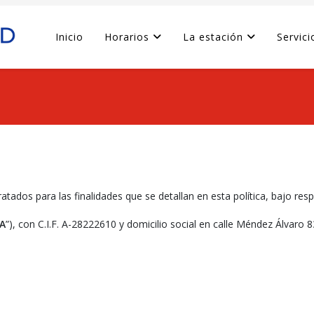
Inicio
Horarios
La estación
Servici
tados para las finalidades que se detallan en esta política, bajo resp
A
”), con C.I.F. A-28222610 y domicilio social en calle Méndez Álvaro